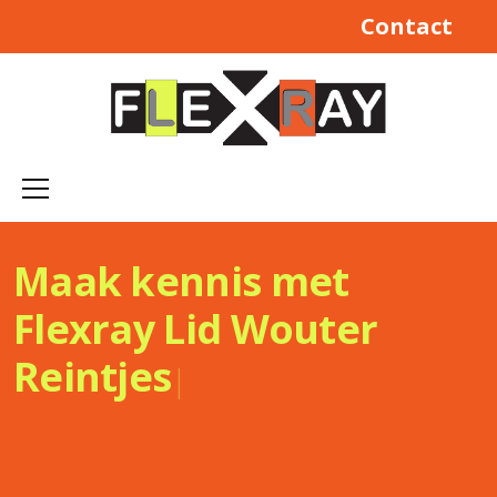
Contact
Maak kennis met
Flexray Lid
Wouter
Reintjes
|