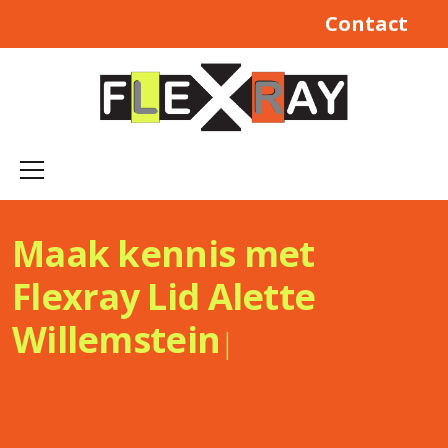
Contact
Maak kennis met
Flexray Lid
Alette
Willemstein
|